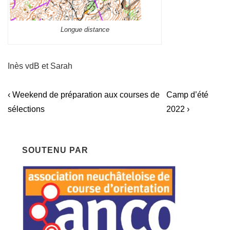
Longue distance
Inès vdB et Sarah
Navigation
Previous
Next
‹ Weekend de préparation aux courses de
Camp d’été
Post
Post
de
sélections
2022 ›
is
is
l’article
SOUTENU PAR