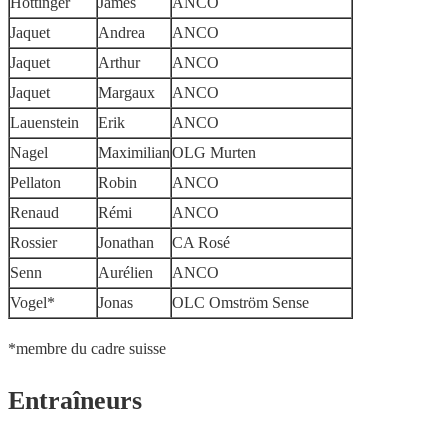
Hottinger
James
ANCO
Jaquet
Andrea
ANCO
Jaquet
Arthur
ANCO
Jaquet
Margaux
ANCO
Lauenstein
Erik
ANCO
Nagel
Maximilian
OLG Murten
Pellaton
Robin
ANCO
Renaud
Rémi
ANCO
Rossier
Jonathan
CA Rosé
Senn
Aurélien
ANCO
Vogel*
Jonas
OLC Omström Sense
*membre du cadre suisse
Entraîneurs