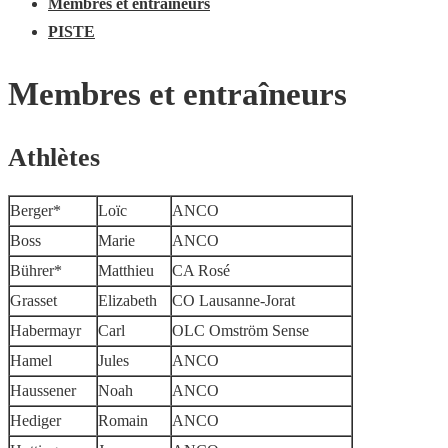
Membres et entraîneurs
PISTE
Membres et entraîneurs
Athlètes
Berger*
Loïc
ANCO
Boss
Marie
ANCO
Bührer*
Matthieu
CA Rosé
Grasset
Elizabeth
CO Lausanne-Jorat
Habermayr
Carl
OLC Omström Sense
Hamel
Jules
ANCO
Haussener
Noah
ANCO
Hediger
Romain
ANCO